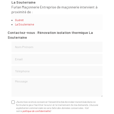
La Souterraine
Furlan Maçonnerie Entreprise de maçonnerie intervient à
proximité de :
Guéret
La Souterraine
Contactez-nous : Rénovation isolation thermique La
Souterraine
Nom Prénom
Email
Téléphone
Message
J'autorise ce site à conserver l'ensemble des données transmises dans ce
formulaire pour faciliter le suivi et le traitement de ma demande.
(Aucune
exploitation commerciale ne sera faite des données conservées. Voir
notre
politique de confidentialité
)