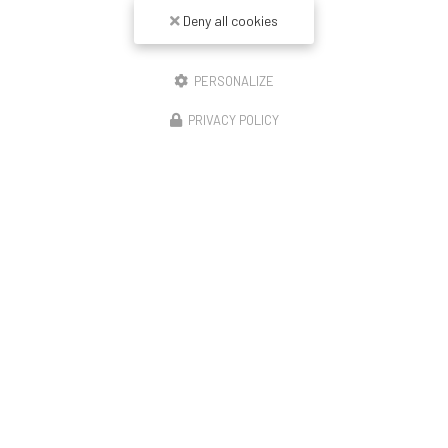
Deny all cookies
PERSONALIZE
PRIVACY POLICY
10/07/2025
Pose de solivage avec plaque de plâtre à
Guéret
Pose de solivage avec plaque de plâtre à Guéret
Pose de