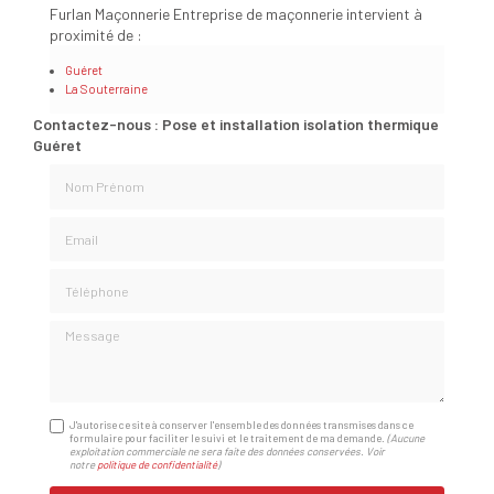
Furlan Maçonnerie Entreprise de maçonnerie intervient à
proximité de :
Guéret
La Souterraine
Contactez-nous : Pose et installation isolation thermique
Guéret
Nom Prénom
Email
Téléphone
Message
J'autorise ce site à conserver l'ensemble des données transmises dans ce
formulaire pour faciliter le suivi et le traitement de ma demande.
(Aucune
exploitation commerciale ne sera faite des données conservées. Voir
notre
politique de confidentialité
)